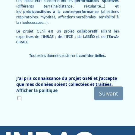
Ces indicateurs concerneront les
performances sportives
(différents terrains/distance, régularité…) et
les
prédispositions à la contre-performance
(affections
respiratoires, myosites, affections vertébrales, sensibilité à
la rhodococcose…).
Le projet GENi est un projet
collaboratif
alliant les
expertises de l’
INRAE
; de l’
IFCE
; de
LABÉO
et de l'
EnvA-
CIRALE
.
Toutes les données resteront
confidentielles.
J'ai pris connaissance du projet GENi et j’accepte
que mes données soient collectées et traitées.
Afficher la politique
Suivant