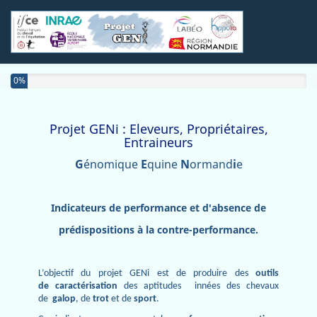
0%
Projet GENi : Eleveurs, Propriétaires,
Entraineurs
G
énomique
E
quine
N
ormand
i
e
Indicateurs de performance et d'absence de
prédispositions
à la contre-performance.
L’objectif du projet GENi est de produire des
outils
de caractérisation
des aptitudes innées des chevaux
de
galop
, de
trot
et de
sport
.