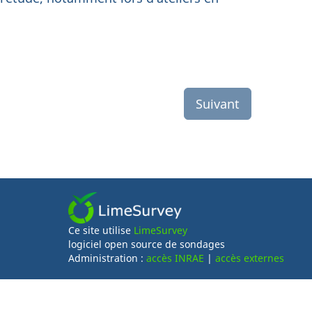
Suivant
Ce site utilise
LimeSurvey
logiciel open source de sondages
Administration :
accès INRAE
|
accès externes