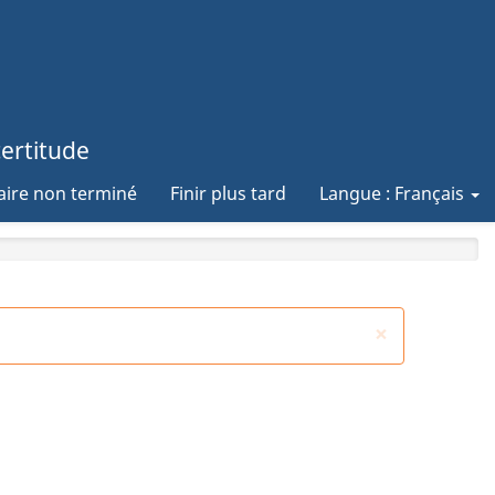
certitude
aire non terminé
Finir plus tard
Langue : Français
×